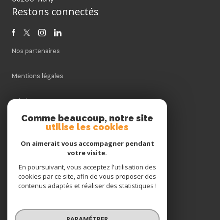
Restons connectés
Nos partenaires
Mentions légales
Admin
Comme beaucoup, notre site
utilise les cookies
Nos honoraires
On aimerait vous accompagner pendant
Politique RGPD
votre visite.
En poursuivant, vous acceptez l'utilisation des
cookies par ce site, afin de vous proposer des
Cookies
contenus adaptés et réaliser des statistiques !
© 2026 | Tous droits réservés
PARAMÉTRER