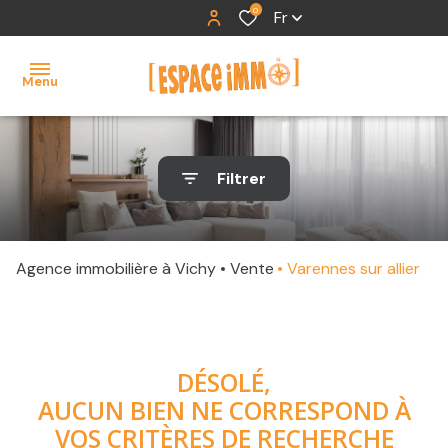
0
Fr
Menu
accueil
Filtrer
ventes
locations
Agence immobilière à Vichy
Vente
Varennes sur allier
contact
DÉSOLÉ,
AUCUN BIEN NE CORRESPOND À
VOS CRITÈRES DE RECHERCHE