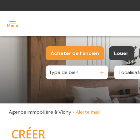
Menu
accueil
Acheter
de l'ancien
Louer
ventes
Type de bien
De l'ancien
à l'anné
locations
contact
Agence immobilière à Vichy
Alerte mail
CRÉER