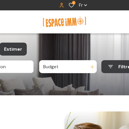
0
Fr
Estimer
Budget
Filtr
e