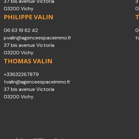
37 bis avenue Victoria
3
03200 Vichy
0
PHILIPPE VALIN
06 63 19 62 42
0
pvalin@agenceespaceimmo.fr
t
37 bis avenue Victoria
03200 Vichy
THOMAS VALIN
+33632267879
tvalin@agenceespaceimmo.fr
37 bis avenue Victoria
03200 Vichy