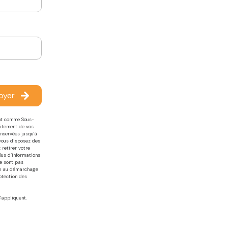
oyer
ant comme Sous-
aitement de vos
onservées jusqu'à
 vous disposez des
 retirer votre
us d’informations
ne sont pas
ion au démarchage
otection des
'appliquent.