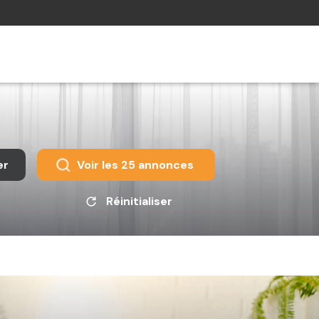
er
Voir les
25
annonces
Réinitialiser