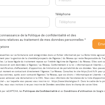
Téléphone
s connaissance de la Politique de confidentialité et des
ions relatives au traitement de mes données personnelles *
Env
gatoire
recueillies sur ce formulaire sont enregistrées dans un fichier informatisé par La Boite Immo agiss
ment pour la gestion de la clientèle/prospects de l'Agence / du Réseau qui reste Responsable du Tr
es. La base légale du traitement repose sur l'intérêt légitime de l'Agence / du Réseau. Elles sont c
sion et sont destinées à l'Agence / au Réseau. Conformément à la loi « informatique et libertés »,
 rectification, d’effacement, d’opposition, de limitation et de portabilité de vos données. Vous pouvez
ut moment en contactant directement l’Agence / Le Réseau. Consultez le site
https://cnil.fr/fr
pour pl
 vous estimez, après avoir contacté l'Agence / le Réseau, que vos droits « Informatique et Libertés » 
ouvez adresser une réclamation à la CNIL. Nous vous informons de l’existence de la liste d'opposit
tel », sur laquelle vous pouvez vous inscrire ici :
https://www.bloctel.gouv.fr
. Dans le cadre de la pr
es, nous vous invitons à ne pas inscrire de Données sensibles dans le champ de saisie libre.
gé par reCAPTCHA, les
Politiques de Confidentialité
et es
Conditions d'utilisation
de Google s