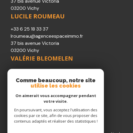
37 bis avenue Victoria
03200 Vichy
LUCILE ROUMEAU
+33 6 25 18 33 37
lroumeau@agenceespaceimmo.fr
37 bis avenue Victoria
03200 Vichy
VALÉRIE BLEOMELEN
06 04 09 93 68
vbleomelen@agenceespaceimmo.fr
Comme beaucoup, notre site
37 bis avenue Victoria
utilise les cookies
03200 Vichy
On aimerait vous accompagner pendant
Restons connectés
votre visite.
En poursuivant, vous acceptez l'utilisation des
cookies par ce site, afin de vous proposer des
contenus adaptés et réaliser des statistiques !