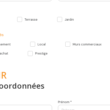
Terrasse
Jardin
tés
ssement
Local
Murs commerciaux
 achat
Prestige
IR
coordonnées
Prénom *