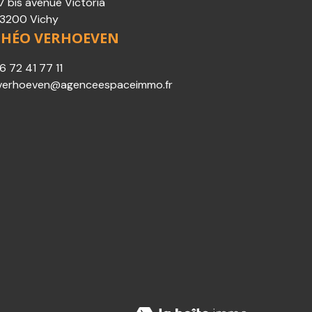
7 bis avenue Victoria
3200 Vichy
THÉO VERHOEVEN
6 72 41 77 11
verhoeven@agenceespaceimmo.fr