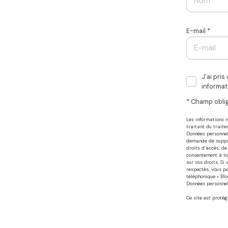
E-mail *
J'ai pri
informat
* Champ obli
Les informations 
traitant du traite
Données personnell
demande de suppres
droits d’accès, de
consentement à to
sur vos droits. Si
respectés, vous p
téléphonique « Bloc
Données personnell
Ce site est proté