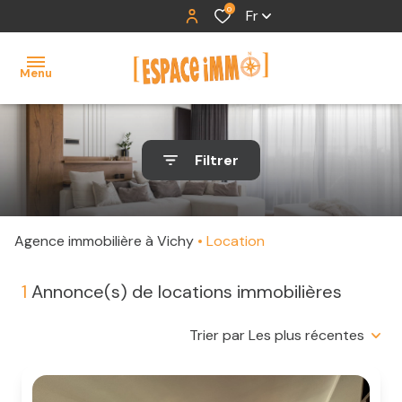
0
Fr
Menu
accueil
Filtrer
ventes
locations
Agence immobilière à Vichy
Location
contact
1
Annonce(s) de locations immobilières
Trier par Les plus récentes