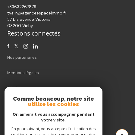
+33632267879
tvalin@agenceespaceimmo.fr
37 bis avenue Victoria
03200 Vichy
Restons connectés
Nos partenaires
Mentions légales
Admin
Comme beaucoup, notre site
Nos honoraires
utilise les cookies
On aimerait vous accompagner pendant
Politique RGPD
votre visite.
En poursuivant, vous acceptez l'utilisation des
Cookies
cookies par ce site, afin de vous proposer des