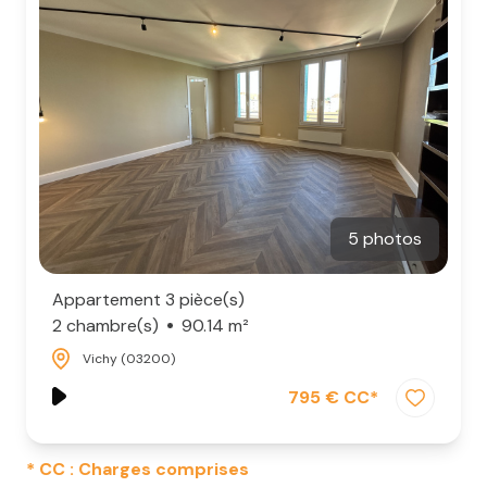
5 photos
Appartement 3 pièce(s)
2 chambre(s)
90.14 m²
Vichy (03200)
795 € CC*
* CC : Charges comprises