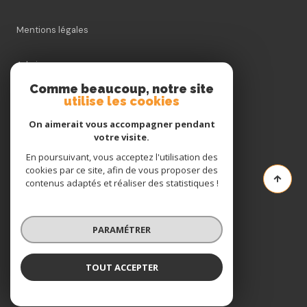
Mentions légales
Admin
Comme beaucoup, notre site
Nos honoraires
utilise les cookies
On aimerait vous accompagner pendant
Politique RGPD
votre visite.
En poursuivant, vous acceptez l'utilisation des
Cookies
cookies par ce site, afin de vous proposer des
contenus adaptés et réaliser des statistiques !
© 2026 | Tous droits réservés
PARAMÉTRER
Réalisé par
TOUT ACCEPTER