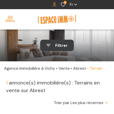
0
Fr
Menu
accueil
Filtrer
ventes
locations
Agence immobilière à Vichy
Vente
Abrest
Terrain
contact
1
annonce(s) immobilière(s) : Terrains en
vente sur Abrest
Trier par Les plus récentes