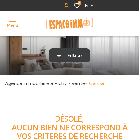
0
Fr
Menu
accueil
Filtrer
ventes
locations
Agence immobilière à Vichy
Vente
Gannat
contact
DÉSOLÉ,
AUCUN BIEN NE CORRESPOND À
VOS CRITÈRES DE RECHERCHE