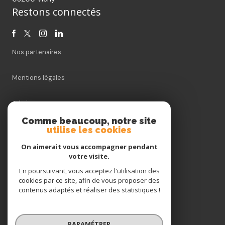
Restons connectés
Nos partenaires
Mentions légales
Admin
Comme beaucoup, notre site
utilise les cookies
Nos honoraires
On aimerait vous accompagner pendant
Politique RGPD
votre visite.
En poursuivant, vous acceptez l'utilisation des
cookies par ce site, afin de vous proposer des
Cookies
contenus adaptés et réaliser des statistiques !
© 2026 | Tous droits réservés
PARAMÉTRER