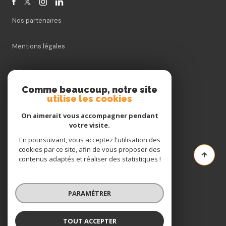
Nos partenaires
Mentions légales
Admin
Comme beaucoup, notre site
Nos honoraires
utilise les cookies
On aimerait vous accompagner pendant
Politique RGPD
votre visite.
En poursuivant, vous acceptez l'utilisation des
Cookies
cookies par ce site, afin de vous proposer des
contenus adaptés et réaliser des statistiques !
© 2026 | Tous droits réservés
PARAMÉTRER
Réalisé par
TOUT ACCEPTER