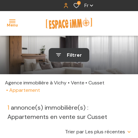
0
Fr
Menu
accueil
Filtrer
ventes
locations
Agence immobilière à Vichy
Vente
Cusset
contact
Appartement
1
annonce(s) immobilière(s) :
Appartements en vente sur Cusset
Trier par Les plus récentes