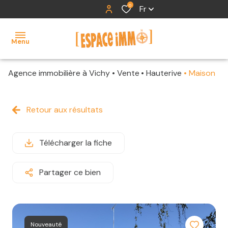
0
Fr
Menu
Agence immobilière à Vichy
Vente
Hauterive
Maison
accueil
ventes
Retour aux résultats
locations
Télécharger la fiche
contact
Partager ce bien
Nouveauté