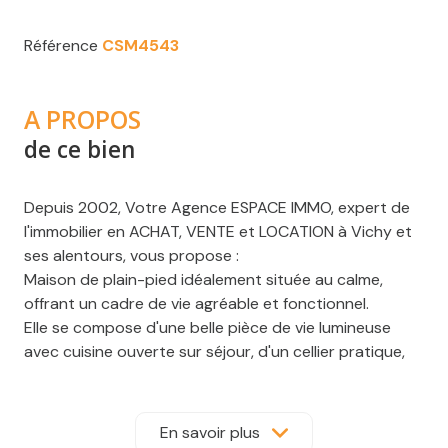
Référence
CSM4543
A PROPOS
de ce bien
Depuis 2002, Votre Agence ESPACE IMMO, expert de
l'immobilier en ACHAT, VENTE et LOCATION à Vichy et
ses alentours, vous propose :
Maison de plain-pied idéalement située au calme,
offrant un cadre de vie agréable et fonctionnel.
Elle se compose d'une belle pièce de vie lumineuse
avec cuisine ouverte sur séjour, d'un cellier pratique,
ainsi que d'un garage attenant. Coté nuit, vous
diposerez de 4 chambres, d'un dressing central, d'un
wc indépendant et d'une salle de bains équipée d'une
En savoir plus
douche et d'une baignoire.