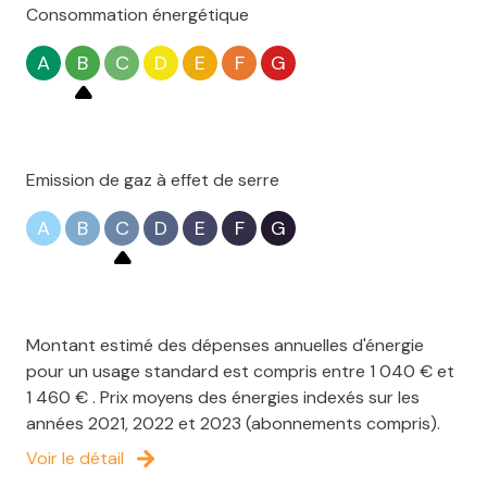
Consommation énergétique
A
B
C
D
E
F
G
Emission de gaz à effet de serre
A
B
C
D
E
F
G
Montant estimé des dépenses annuelles d'énergie
pour un usage standard est compris entre 1 040 € et
1 460 € . Prix moyens des énergies indexés sur les
années 2021, 2022 et 2023 (abonnements compris).
Voir le détail