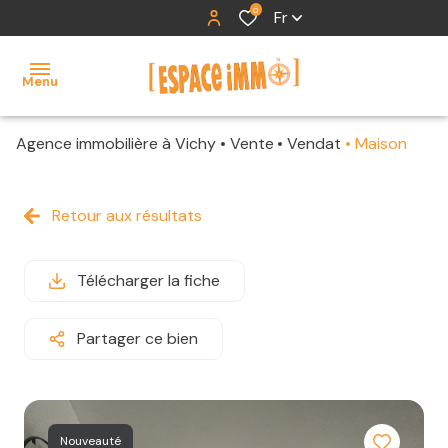
0
Fr
Menu
Agence immobilière à Vichy
Vente
Vendat
Maison
accueil
ventes
Retour aux résultats
locations
Télécharger la fiche
contact
Partager ce bien
Nouveauté