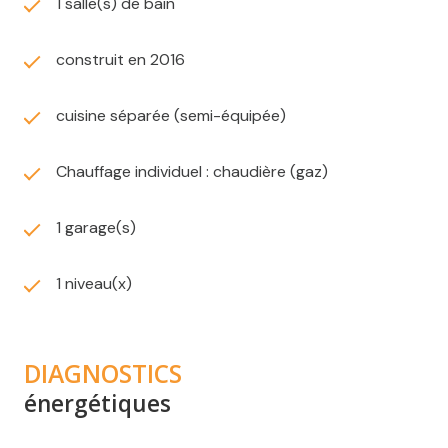
1 salle(s) de bain
18/07/2028
Les informations sur les risques auxquels ce bien est
construit en 2016
exposé sont disponibles sur le site
Géorisques
cuisine séparée (semi-équipée)
Chauffage individuel : chaudière (gaz)
1 garage(s)
1 niveau(x)
DIAGNOSTICS
énergétiques