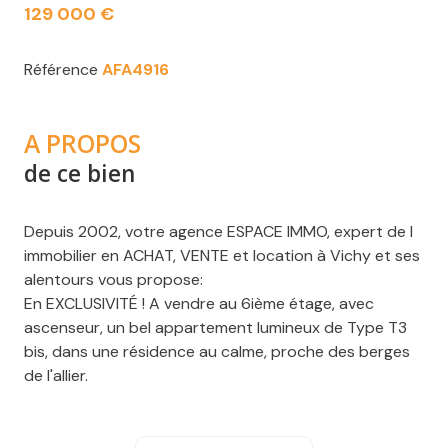
129 000 €
Référence
AFA4916
A PROPOS
de ce bien
Depuis 2002, votre agence ESPACE IMMO, expert de l
immobilier en ACHAT, VENTE et location à Vichy et ses
alentours vous propose:
En EXCLUSIVITÉ ! A vendre au 6ième étage, avec
ascenseur, un bel appartement lumineux de Type T3
bis, dans une résidence au calme, proche des berges
de l'allier.
Il se compose de la manière suivante: une entrée, un
grand double séjour ouvrant directement sur un
balcon, une cuisine avec un cellier, 2 grandes