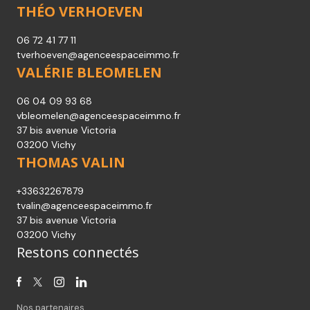
+33 6 25 18 33 37
lroumeau@agenceespaceimmo.fr
37 bis avenue Victoria
03200 Vichy
PHILIPPE VALIN
06 63 19 62 42
pvalin@agenceespaceimmo.fr
37 bis avenue Victoria
03200 Vichy
THÉO VERHOEVEN
06 72 41 77 11
tverhoeven@agenceespaceimmo.fr
VALÉRIE BLEOMELEN
06 04 09 93 68
vbleomelen@agenceespaceimmo.fr
37 bis avenue Victoria
03200 Vichy