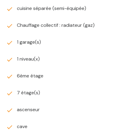
Contact: ESPACE IMMO 37 B venue Victoria 03200
cuisine séparée (semi-équipée)
VICHY - horaires d'ouverture: du lundi au vendredi de
9h-12h et de 14h-18h. Samedi sur RDV - 04 70 30 89
90 - http://www.agenceespaceimmo.fr
Chauffage collectif : radiateur (gaz)
Anne FOURNIER 06 30 73 61 05 - (E.I) agent
commercial inscrit au RSAC de CUSSET n° 484645189
1 garage(s)
Les informations sur les risques auxquels ce bien est
1 niveau(x)
exposé sont disponibles sur le site
Géorisques
6ème étage
7 étage(s)
ascenseur
cave