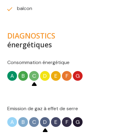
balcon
DIAGNOSTICS
énergétiques
Consommation énergétique
A
B
C
D
E
F
G
Emission de gaz à effet de serre
A
B
C
D
E
F
G