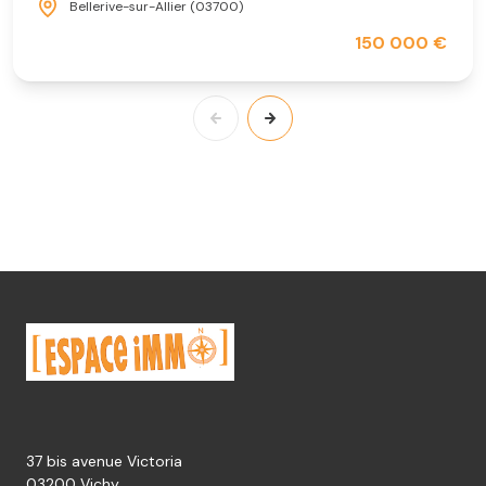
Maison 4 pièce(s)
3 chambre(s)
96 m²
Bellerive-sur-Allier (03700)
150 000 €