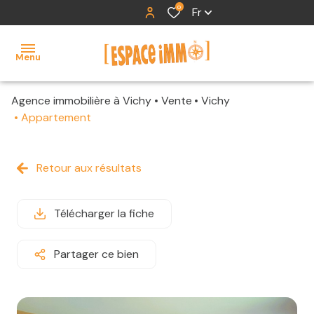
0
Fr
Menu
Agence immobilière à Vichy
Vente
Vichy
accueil
Appartement
ventes
Retour aux résultats
locations
contact
Télécharger la fiche
Partager ce bien