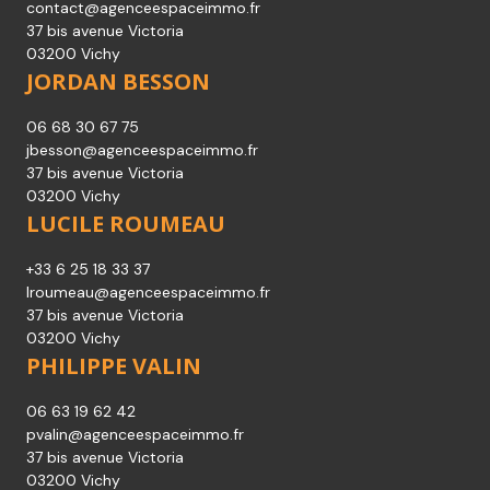
afournier@agenceespaceimmo.fr
Agent Commercial
CÉCILE SAAD-BOUZID
+33650380958
cecile.saad@hotmail.fr
37 bis avenue Victoria
03200 Vichy
JEAN-MICHEL BORIES
+33607122724
contact@agenceespaceimmo.fr
37 bis avenue Victoria
03200 Vichy
JORDAN BESSON
06 68 30 67 75
jbesson@agenceespaceimmo.fr
37 bis avenue Victoria
03200 Vichy
LUCILE ROUMEAU