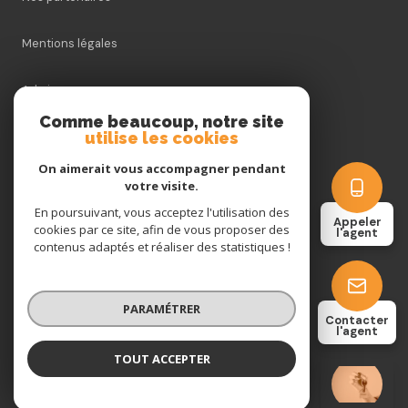
THOMAS VALIN
+33632267879
tvalin@agenceespaceimmo.fr
37 bis avenue Victoria
03200 Vichy
Comme beaucoup, notre site
Restons connectés
utilise les cookies
On aimerait vous accompagner pendant
votre visite.
Nos partenaires
En poursuivant, vous acceptez l'utilisation des
Appeler
cookies par ce site, afin de vous proposer des
l'agent
contenus adaptés et réaliser des statistiques !
Mentions légales
Admin
PARAMÉTRER
Contacter
l'agent
Nos honoraires
TOUT ACCEPTER
Anne FOURNIER
Négociatrice
Politique RGPD