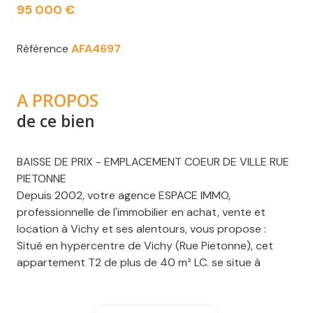
95 000 €
Référence
AFA4697
A PROPOS
de ce bien
BAISSE DE PRIX - EMPLACEMENT COEUR DE VILLE RUE
PIETONNE
Depuis 2002, votre agence ESPACE IMMO,
professionnelle de l'immobilier en achat, vente et
location à Vichy et ses alentours, vous propose :
Situé en hypercentre de Vichy (Rue Pietonne), cet
appartement T2 de plus de 40 m² LC. se situe à
proximité immédiate de tous les commerces et des
Parcs de l'Opéra, il vous offre un cadre de vie idéal.
Au 3e étage d'une copropriété bien entretenue et