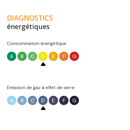
DIAGNOSTICS
énergétiques
Consommation énergétique
A
B
C
D
E
F
G
Emission de gaz à effet de serre
A
B
C
D
E
F
G