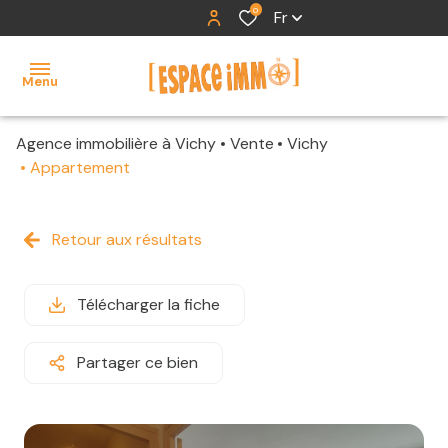
0
Fr
Menu
Agence immobilière à Vichy
Vente
Vichy
accueil
Appartement
ventes
Retour aux résultats
locations
contact
Télécharger la fiche
Partager ce bien