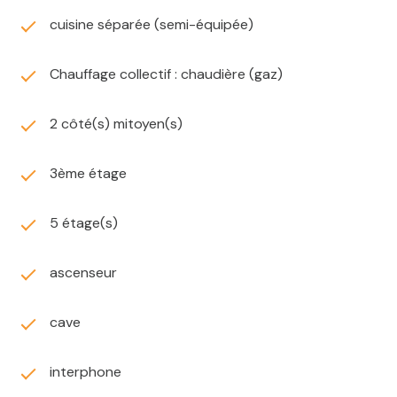
Cus
set
484 645 189 -
Attestation de Collaborateur (Loi n° 70-9 du
cuisine séparée (semi-équipée)
02/01/1970)
n° :
ADC03042025000000015 valable jusqu'au
18/07/2025
Chauffage collectif : chaudière (gaz)
Les informations sur les risques auxquels ce bien est
exposé sont disponibles sur le site
Géorisques
2 côté(s) mitoyen(s)
3ème étage
5 étage(s)
ascenseur
cave
interphone