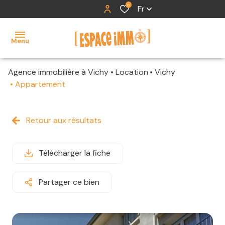
0
Fr
Menu
Agence immobilière à Vichy
Location
Vichy
accueil
Appartement
ventes
Retour aux résultats
locations
contact
Télécharger la fiche
Partager ce bien