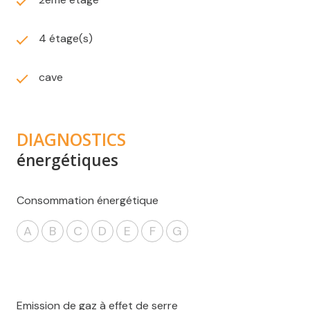
4 étage(s)
cave
DIAGNOSTICS
énergétiques
Consommation énergétique
A
B
C
D
E
F
G
Emission de gaz à effet de serre