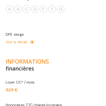
A
B
C
D
E
F
G
DPE vierge
Voir le détail
INFORMATIONS
financières
Loyer CC* / mois
525 €
Honoraires TTC charge locataire